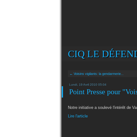
CIQ LE DÉFEND
← Voisins vigilants: la gendarmerie...
Lundi, 19 Avril 2010 05:04
Point Presse pour "Voi
Notre initiative a soulevé l'intérêt de Va
Lire l'article