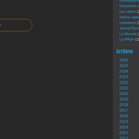
Développeme
Documents of
Les Loisirs
(
Voisins vigil
Urbanisme
(
e
Journal l'Ec
La Sécurité
(
Le PPRIF
(1
Archives
2026
2025
2024
2023
2022
2021
2020
2019
2018
2017
2016
2015
2014
2013
2012