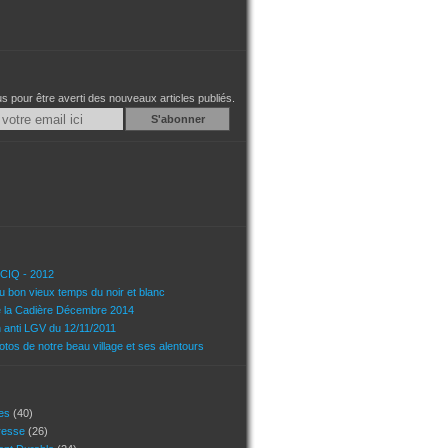
 pour être averti des nouveaux articles publiés.
Email
u CIQ - 2012
u bon vieux temps du noir et blanc
e la Cadière Décembre 2014
n anti LGV du 12/11/2011
tos de notre beau village et ses alentours
ces
(40)
presse
(26)