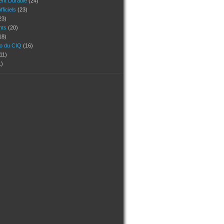
nt Durable
(24)
ficiels
(23)
23)
ants
(20)
18)
ho du CIQ
(16)
11)
1)