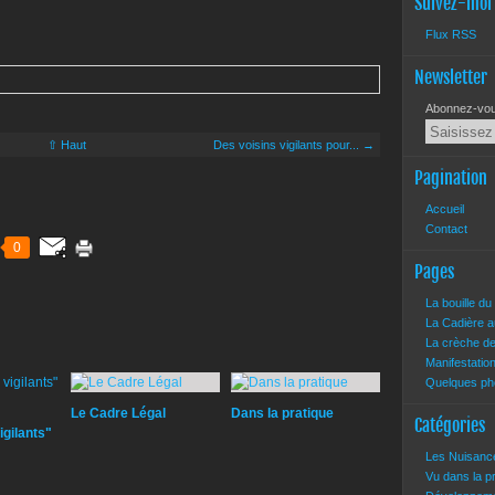
Suivez-moi
Flux RSS
Newsletter
Abonnez-vous
⇧ Haut
Des voisins vigilants pour... →
Pagination
Accueil
Contact
0
Pages
La bouille d
La Cadière a
La crèche d
Manifestatio
Quelques pho
Le Cadre Légal
Dans la pratique
Catégories
igilants"
Les Nuisan
Vu dans la 