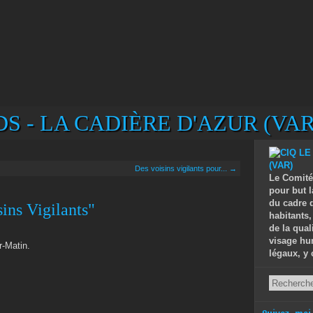
S - LA CADIÈRE D'AZUR (VAR
Des voisins vigilants pour... →
Le Comité
pour but l
du cadre d
sins Vigilants"
habitants,
de la qual
visage hu
r-Matin.
légaux, y 