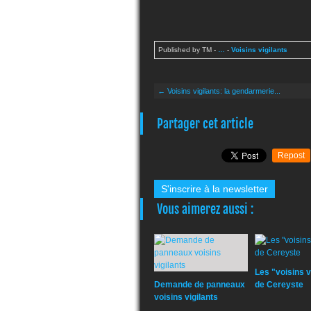
Published by TM
-
…
-
Voisins vigilants
← Voisins vigilants: la gendarmerie...
Partager cet article
Repost
S'inscrire à la newsletter
Vous aimerez aussi :
Les "voisins v
Demande de panneaux
de Cereyste
voisins vigilants