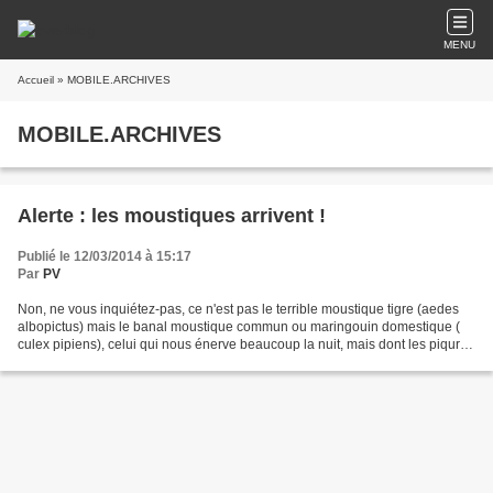
MENU
Accueil
» MOBILE.ARCHIVES
MOBILE.ARCHIVES
Alerte : les moustiques arrivent !
Publié le 12/03/2014 à 15:17
Par
PV
Non, ne vous inquiétez-pas, ce n'est pas le terrible moustique tigre (aedes
albopictus) mais le banal moustique commun ou maringouin domestique (
culex pipiens), celui qui nous énerve beaucoup la nuit, mais dont les piqures
ont un effet généralement anodin....