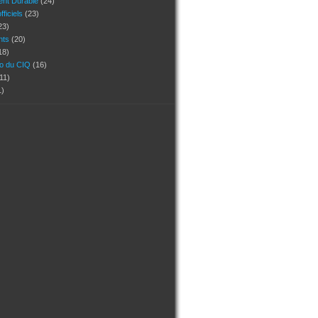
nt Durable
(24)
ficiels
(23)
23)
ants
(20)
18)
ho du CIQ
(16)
11)
1)