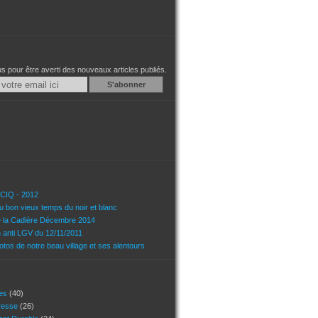
 pour être averti des nouveaux articles publiés.
Email
u CIQ - 2012
u bon vieux temps du noir et blanc
e la Cadière Décembre 2014
n anti LGV du 12/11/2011
tos de notre beau village et ses alentours
ces
(40)
presse
(26)