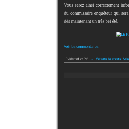
Vous serez ainsi correctement inf
du commissaire enquêteur qui sera
dès maintenant un très bel été.
Voir les commentaires
Published by PV
-
…
-
Vu dans la presse
,
Urb