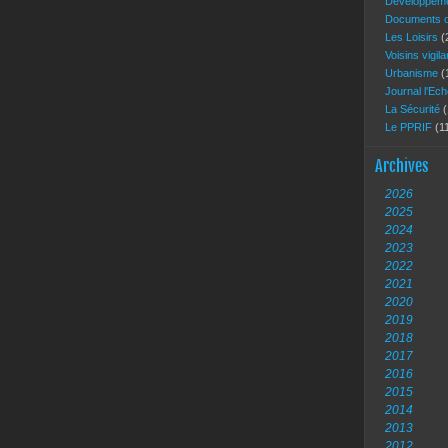
Développeme
Documents of
Les Loisirs
(
Voisins vigil
Urbanisme
(
Journal l'Ec
La Sécurité
(
Le PPRIF
(1
Archives
2026
2025
2024
2023
2022
2021
2020
2019
2018
2017
2016
2015
2014
2013
2012