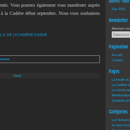
Suivez-moi
ormés. Vous pourrez également vous manifester auprès
Flux RSS
 à la Cadière début septembre. Nous vous souhaitons
Newsletter
Abonnez-vous
Pagination
Accueil
anisme
Contact
Pages
Haut
La bouille d
La Cadière a
La crèche d
Manifestatio
Quelques pho
Catégories
Les Nuisan
Vu dans la 