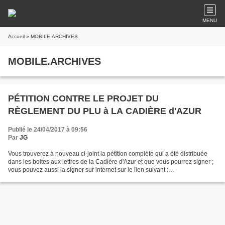
MENU
Accueil
» MOBILE.ARCHIVES
MOBILE.ARCHIVES
PÉTITION CONTRE LE PROJET DU
RÈGLEMENT DU PLU à LA CADIÈRE d'AZUR
Publié le 24/04/2017 à 09:56
Par
JG
Vous trouverez à nouveau ci-joint la pétition complète qui a été distribuée
dans les boites aux lettres de la Cadière d'Azur et que vous pourrez signer ;
vous pouvez aussi la signer sur internet sur le lien suivant :
http://www.petitionpublique.fr/?pi=P2017N49434...