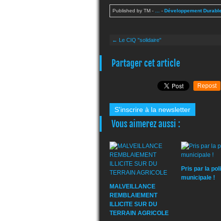
Published by TM
-
…
-
Développement Durabl
← Le CIQ "solidaire"
Partager cet article
Repost
S'inscrire à la newsletter
Vous aimerez aussi :
Pris par la pol
municipale !
MALVEILLANCE
REMBLAIEMENT
ILLICITE SUR DU
TERRAIN AGRICOLE