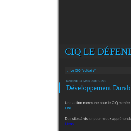
CIQ LE DÉFEND
← Le CIQ "solidaire"
Mercredi, 11 Mars 2009 01:03
Développement Durab
Une action commune pour le CIQ menée p
Lire
Des sites à visiter pour mieux appréhender
Liens