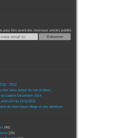
 pour être averti des nouveaux articles publiés.
Email
u CIQ - 2012
u bon vieux temps du noir et blanc
e la Cadière Décembre 2014
n anti LGV du 12/11/2011
tos de notre beau village et ses alentours
ces
(40)
presse
(26)