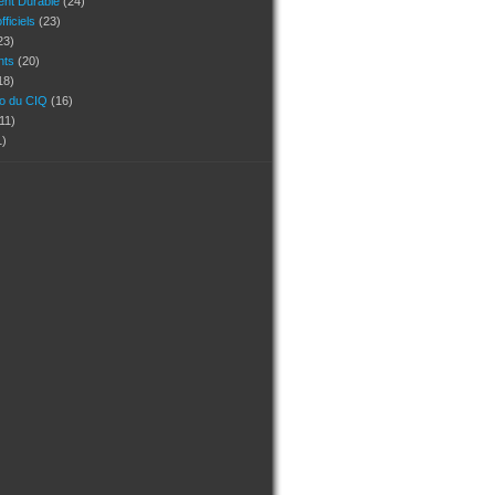
nt Durable
(24)
ficiels
(23)
23)
ants
(20)
18)
ho du CIQ
(16)
11)
1)