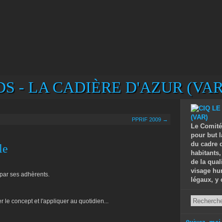
S - LA CADIÈRE D'AZUR (VAR
PPRIF 2009 →
Le Comité
pour but l
du cadre d
le
habitants,
de la qual
visage hu
ar ses adhèrents.
légaux, y 
 le concept et l'appliquer au quotidien...