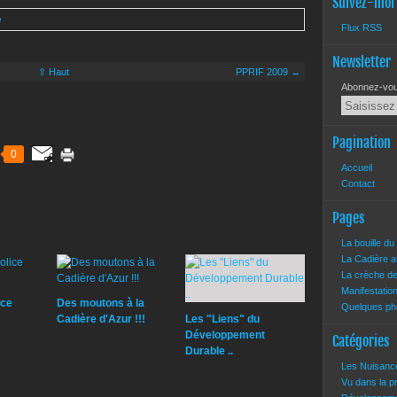
Suivez-moi
e
Flux RSS
Newsletter
⇧ Haut
PPRIF 2009 →
Abonnez-vous
Pagination
0
Accueil
Contact
Pages
La bouille d
La Cadière a
La crèche d
Manifestatio
ice
Des moutons à la
Quelques pho
Cadière d'Azur !!!
Les "Liens" du
Développement
Catégories
Durable ..
Les Nuisan
Vu dans la 