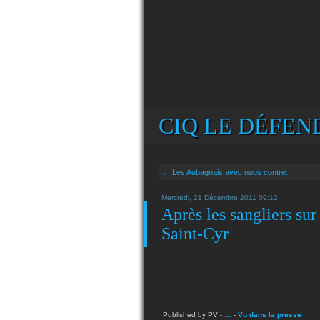
CIQ LE DÉFEND
← Les Aubagnais avec nous contre...
Mercredi, 21 Décembre 2011 09:12
Après les sangliers sur
Saint-Cyr
Published by PV
-
…
-
Vu dans la presse