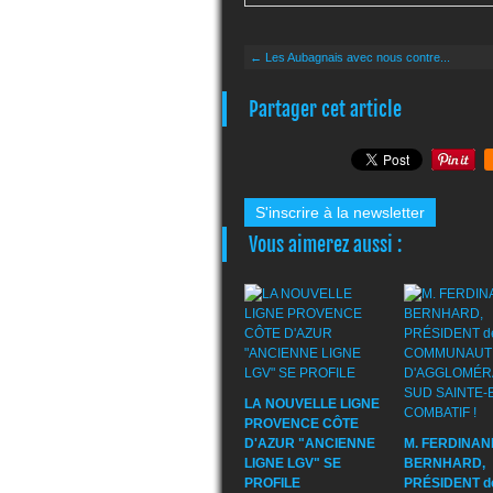
← Les Aubagnais avec nous contre...
Partager cet article
S'inscrire à la newsletter
Vous aimerez aussi :
LA NOUVELLE LIGNE
PROVENCE CÔTE
D'AZUR "ANCIENNE
M. FERDINAN
LIGNE LGV" SE
BERNHARD,
PROFILE
PRÉSIDENT de