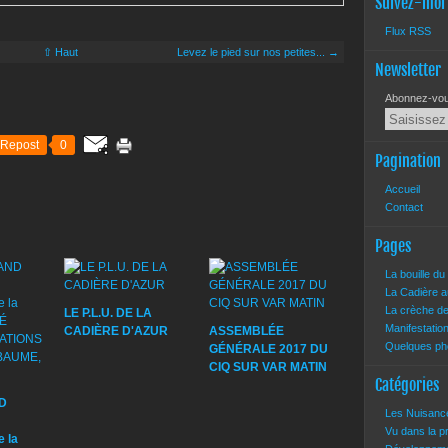
Suivez-moi
Flux RSS
⇧ Haut
Levez le pied sur nos petites... →
Newsletter
Abonnez-vous
Repost
0
Pagination
Accueil
Contact
Pages
La bouille d
La Cadière a
La crèche d
LE P.L.U. DE LA
Manifestatio
CADIÈRE D'AZUR
ASSEMBLÉE
Quelques pho
GÉNÉRALE 2017 DU
CIQ SUR VAR MATIN
Catégories
D
Les Nuisan
Vu dans la 
 la