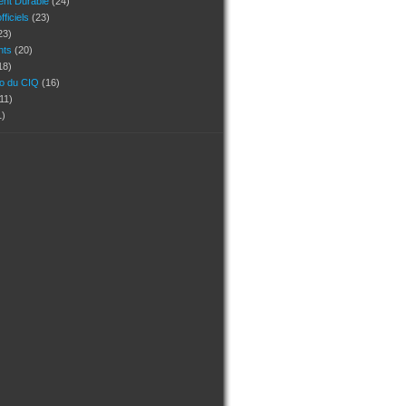
nt Durable
(24)
ficiels
(23)
23)
ants
(20)
18)
ho du CIQ
(16)
11)
1)