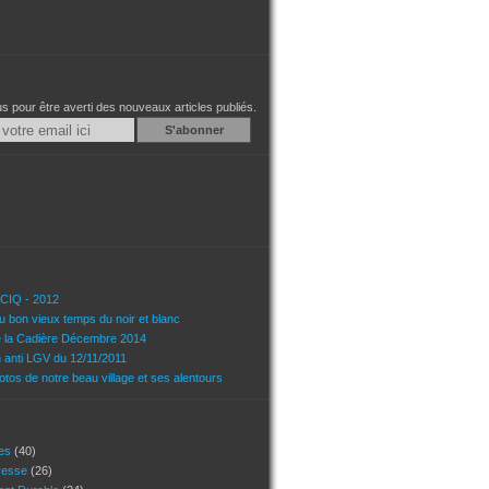
 pour être averti des nouveaux articles publiés.
Email
u CIQ - 2012
u bon vieux temps du noir et blanc
e la Cadière Décembre 2014
n anti LGV du 12/11/2011
tos de notre beau village et ses alentours
ces
(40)
presse
(26)