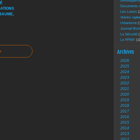
Développeme
É
Documents of
ATIONS
Les Loisirs
(
BAUME,
Voisins vigil
Urbanisme
(
Journal l'Ec
La Sécurité
(
Le PPRIF
(1
Archives
e
2026
2025
2024
2023
2022
2021
2020
2019
2018
2017
2016
2015
2014
2013
2012