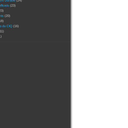
nt Durable
(24)
ficiels
(23)
23)
ants
(20)
18)
ho du CIQ
(16)
11)
1)