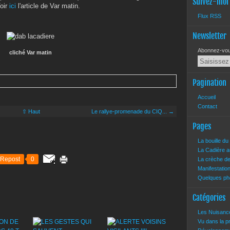
Suivez-moi
Voir
ici
l'article de Var matin.
Flux RSS
Newsletter
Abonnez-vous
cliché Var matin
Pagination
Accueil
Contact
⇧ Haut
Le rallye-promenade du CIQ... →
Pages
La bouille d
La Cadière a
Repost
0
La crèche d
Manifestatio
Quelques pho
Catégories
Les Nuisan
Vu dans la 