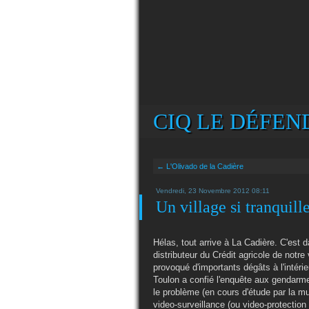
CIQ LE DÉFEND
← L'Olivado de la Cadière
Vendredi, 23 Novembre 2012 08:11
Un village si tranquill
Hélas, tout arrive à La Cadière. C'est d
distributeur du Crédit agricole de notre 
provoqué d'importants dégâts à l'intéri
Toulon a confié l'enquête aux gendarme
le problème (en cours d'étude par la mun
video-surveillance (ou video-protection 