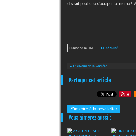
devrait peut-être s'équiper lui-même ! 
Published by TM
-
…
-
La Sécurité
← L'Olivado de la Cadière
Partager cet article
S'inscrire à la newsletter
Vous aimerez aussi :