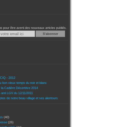
 pour être averti des nouveaux articles publiés.
Email
u CIQ - 2012
u bon vieux temps du noir et blanc
e la Cadière Décembre 2014
n anti LGV du 12/11/2011
tos de notre beau village et ses alentours
ces
(40)
presse
(26)