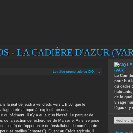
S - LA CADIÈRE D'AZUR (VAR
Le rallye-promenade du CIQ... →
Le Comité
pour but l
du cadre d
e
habitants,
de la qual
visage hu
ans la nuit de jeudi à vendredi, vers 1 h 30, que le
légaux, y 
village a été attaqué à l'explosif, ce qui a
eur du bâtiment. Il n'y a eu aucun blessé. Le parquet de
s de la section de recherches de Marseille. Ainsi se pose
icipalité) de l'opportunité de l'installation de caméras de
pour les oreilles "chastes"). Quant au Crédit agricole, il