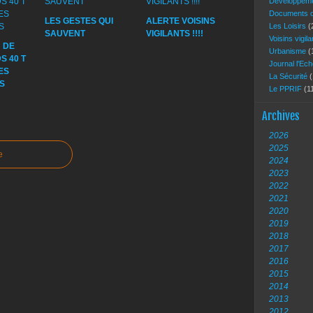
Développeme
Documents of
LES GESTES QUI
ALERTE VOISINS
Les Loisirs
(
SAUVENT
VIGILANTS !!!!
Voisins vigil
 DE
Urbanisme
(
S 40 T
Journal l'Ec
ES
La Sécurité
(
S
Le PPRIF
(1
Archives
2026
2025
e
2024
2023
2022
2021
2020
2019
2018
2017
2016
2015
2014
2013
2012