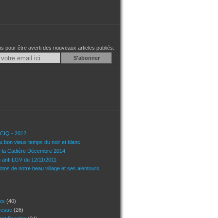
 pour être averti des nouveaux articles publiés.
Email
u CIQ - 2012
u bon vieux temps du noir et blanc
e la Cadière Décembre 2014
n anti LGV du 12/11/2011
tos de notre beau village et ses alentours
ces
(40)
presse
(26)