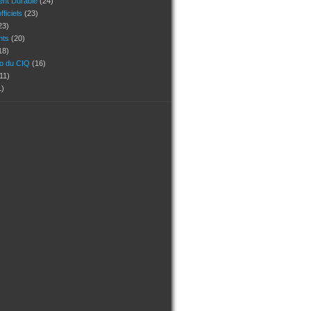
nt Durable
(24)
ficiels
(23)
23)
ants
(20)
18)
ho du CIQ
(16)
11)
1)