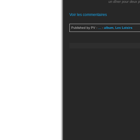
un dîner pour deux p
Voir les commentaires
Published by PV
-
…
-
album
,
Les Loisirs