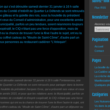
Suivez-moi
Flux RSS
Newsletter
Abonnez-vous
Pagination
Accueil
Contact
Pages
La bouille d
La Cadière a
La crèche d
st déroulée samedi dernier 31 janvier à 16 h salle Fontanarosa, une
Manifestatio
de Quartier Le Défends se sont retrouvés pour partager dans la bonne
Quelques pho
 la houlette du président Jacques Gros, qui a présenté ses vœux et ceux
e année 2015, et pour que les relations avec la Municipalité, parfois un
Catégories
ntes de cordialité et d’esprit coopératif, le CIQ n'étant pas une force
Les Nuisan
sonnes qui ont eu la chance de trouver l'une la fève l'autre le sujet, ont
Vu dans la 
 coffret cadeau du "Moulin de Saint-Côme", d'autre part un déjeuner ou