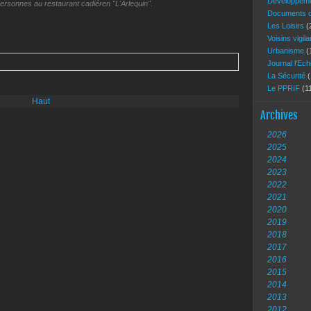
Développeme
ersonnes au restaurant cadiéren "L'Arlequin".
Documents of
Les Loisirs
(
Voisins vigil
Urbanisme
(
Journal l'Ec
La Sécurité
(
Le PPRIF
(1
Haut
Archives
2026
2025
2024
2023
2022
2021
2020
2019
2018
2017
2016
2015
2014
2013
2012