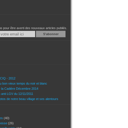
 pour être averti des nouveaux articles publiés.
Email
u CIQ - 2012
u bon vieux temps du noir et blanc
e la Cadière Décembre 2014
n anti LGV du 12/11/2011
tos de notre beau village et ses alentours
ces
(40)
presse
(26)