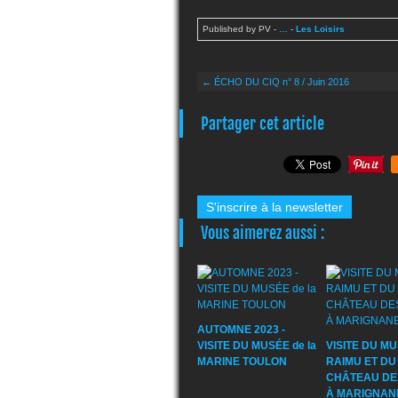
Published by PV
-
…
-
Les Loisirs
← ÉCHO DU CIQ n° 8 / Juin 2016
Partager cet article
S'inscrire à la newsletter
Vous aimerez aussi :
AUTOMNE 2023 -
VISITE DU MUSÉE de la
VISITE DU M
MARINE TOULON
RAIMU ET DU
CHÂTEAU DE
À MARIGNAN