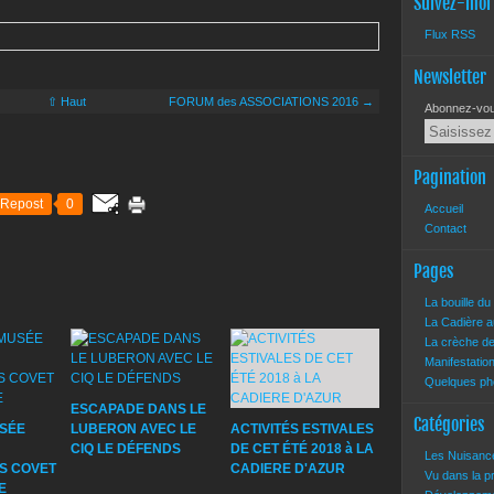
Suivez-moi
Flux RSS
Newsletter
⇧ Haut
FORUM des ASSOCIATIONS 2016 →
Abonnez-vous
Pagination
Repost
0
Accueil
Contact
Pages
La bouille d
La Cadière a
La crèche d
Manifestatio
Quelques pho
ESCAPADE DANS LE
Catégories
USÉE
LUBERON AVEC LE
ACTIVITÉS ESTIVALES
CIQ LE DÉFENDS
DE CET ÉTÉ 2018 à LA
Les Nuisan
S COVET
CADIERE D'AZUR
Vu dans la 
E