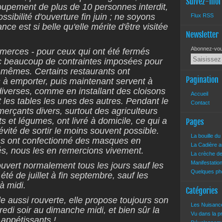
Suivez-moi
oupement de plus de 10 personnes interdit,
ssibilité d'ouverture fin juin ; ne soyons
Flux RSS
ce est si belle qu'elle mérite d'être visitée
Newsletter
Abonnez-vous
mmerces - pour ceux qui ont été fermés
ec beaucoup de contraintes imposées pour
x-mêmes. Certains restaurants ont
Pagination
à emporter, puis maintenant servent à
diverses, comme en installant des cloisons
Accueil
t les tables les unes des autres. Pendant le
Contact
rçants divers, surtout des agriculteurs
s et légumes, ont livré à domicile, ce qui a
Pages
évité de sortir le moins souvent possible.
La bouille d
ins ont confectionné des masques en
La Cadière a
és, nous les en remercions vivement.
La crèche d
Manifestatio
 ouvert normalement tous les jours sauf les
Quelques pho
été de juillet à fin septembre, sauf les
à midi.
Catégories
le aussi rouverte, elle propose toujours son
Les Nuisan
edi soir au dimanche midi, et bien sûr la
Vu dans la 
 appétissants !