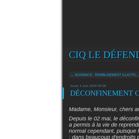
CIQ LE DÉFEND
← NUISANCE : REMBLAIEMENT ILLICITE,..
Jeudi, 4 Juin 2020 05:06
DÉCONFINEMENT C
Madame, Monsieur, chers am
Depuis le 02 mai, le déconfi
a permis à la vie de reprend
normal cependant, puisque le
; dans beaucoup d'endroits 