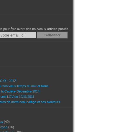
 pour être averti des nouveaux articles publiés.
Email
u CIQ - 2012
u bon vieux temps du noir et blanc
e la Cadière Décembre 2014
n anti LGV du 12/11/2011
tos de notre beau village et ses alentours
ces
(40)
presse
(26)