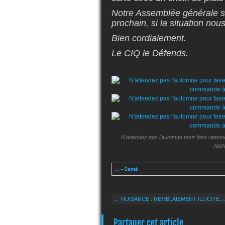
Notre Assemblée générale s
prochain, si la situation nou
Bien cordialement.
Le CIQ le Défends.
N'attendez pas l'automne pour faire ramo
AMAD
…
-
Santé
← NUISANCE : REMBLAIEMENT ILLICITE,..
Partager cet article