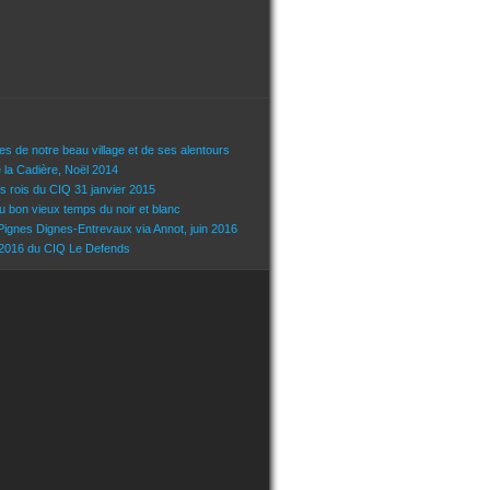
s de notre beau village et de ses alentours
 la Cadière, Noël 2014
s rois du CIQ 31 janvier 2015
u bon vieux temps du noir et blanc
 Pignes Dignes-Entrevaux via Annot, juin 2016
 2016 du CIQ Le Defends