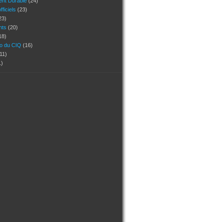
nt Durable
(24)
ficiels
(23)
23)
ants
(20)
18)
ho du CIQ
(16)
11)
1)