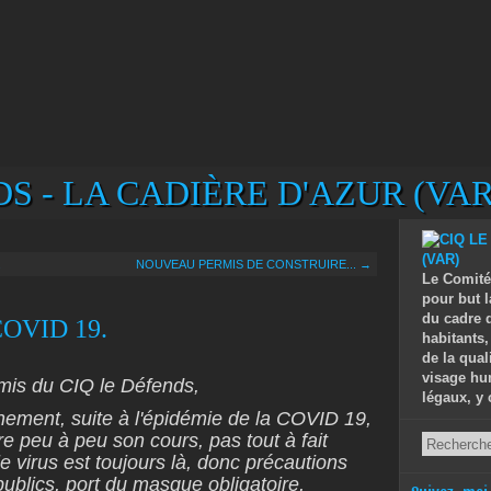
S - LA CADIÈRE D'AZUR (VAR
.
NOUVEAU PERMIS DE CONSTRUIRE... →
Le Comité
pour but l
du cadre d
OVID 19.
habitants,
de la qual
visage hu
is du CIQ le Défends,
légaux, y 
nement, suite à l'épidémie de la COVID 19,
re peu à peu son cours, pas tout à fait
 virus est toujours là, donc précautions
publics, port du masque obligatoire,