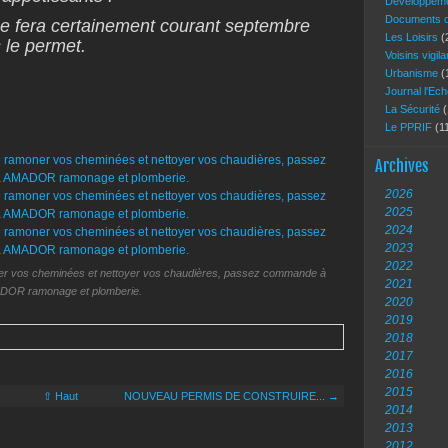
Développeme
Documents of
e fera certainement courant septembre
Les Loisirs
(
s le permet.
Voisins vigil
Urbanisme
(
Journal l'Ec
La Sécurité
(
Le PPRIF
(1
Archives
2026
2025
2024
2023
2022
ner vos cheminées et nettoyer vos chaudières, passez commande à
2021
OR ramonage et plomberie.
2020
2019
2018
2017
2016
2015
.
⇧ Haut
NOUVEAU PERMIS DE CONSTRUIRE... →
2014
2013
2012