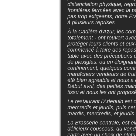
distanciation physique, regr
frontières fermées avec la po
pas trop exigeants, notre Fran
à plusieurs reprises.
À la Cadière d'Azur, les co
totalement - ont rouvert av
protéger leurs clients et eu
commencé à faire des repas 
table avec des précautions 
de plexiglas, ou en éloignan
confinement, quelques comme
maraîchers vendeurs de fruit
été bien agréable et nous a 
Début avril, des petites ma
tissu et nous les ont propos
Le restaurant l'Arlequin est
mercredis et jeudis, puis cet 
mardis, mercredis, et jeudis 
La Brasserie centrale, est el
délicieux couscous, du vendr
carte avec un choix de plats