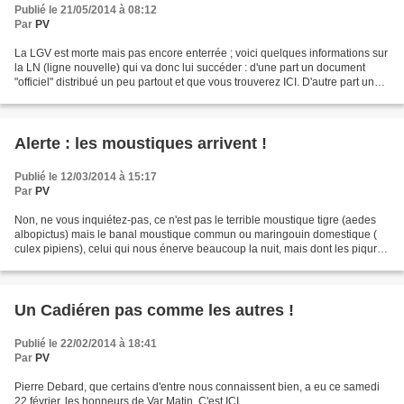
Publié le 21/05/2014 à 08:12
Par
PV
La LGV est morte mais pas encore enterrée ; voici quelques informations sur
la LN (ligne nouvelle) qui va donc lui succéder : d'une part un document
"officiel" distribué un peu partout et que vous trouverez ICI. D'autre part un
article paru ce mercredi...
Alerte : les moustiques arrivent !
Publié le 12/03/2014 à 15:17
Par
PV
Non, ne vous inquiétez-pas, ce n'est pas le terrible moustique tigre (aedes
albopictus) mais le banal moustique commun ou maringouin domestique (
culex pipiens), celui qui nous énerve beaucoup la nuit, mais dont les piqures
ont un effet généralement anodin....
Un Cadiéren pas comme les autres !
Publié le 22/02/2014 à 18:41
Par
PV
Pierre Debard, que certains d'entre nous connaissent bien, a eu ce samedi
22 février, les honneurs de Var Matin. C'est ICI.