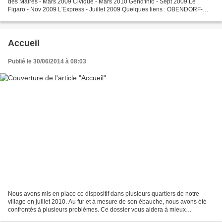
des Maires - Mars 2009 Civique - Mars 2010 Gend'info - Sept 2009 Le
Figaro - Nov 2009 L'Express - Juillet 2009 Quelques liens : OBENDORF-
SPACHBACH (67) BLOIS (41) COUR-CHEVERNY...
Accueil
Publié le 30/06/2014 à 08:03
Nous avons mis en place ce dispositif dans plusieurs quartiers de notre
village en juillet 2010. Au fur et à mesure de son ébauche, nous avons été
confrontés à plusieurs problèmes. Ce dossier vous aidera à mieux
comprendre comment est articulé ce concept....