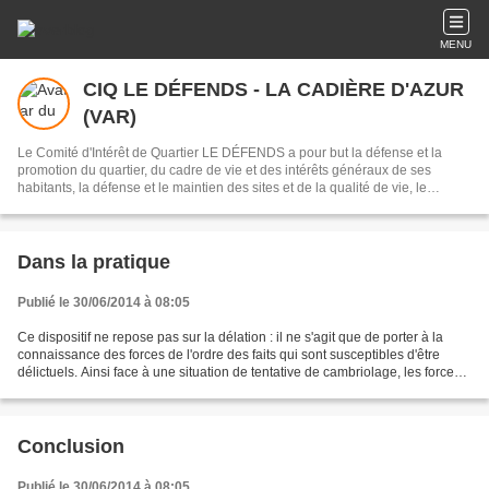
MENU
CIQ LE DÉFENDS - LA CADIÈRE D'AZUR
(VAR)
Le Comité d'Intérêt de Quartier LE DÉFENDS a pour but la défense et la
promotion du quartier, du cadre de vie et des intérêts généraux de ses
habitants, la défense et le maintien des sites et de la qualité de vie, le
respect d'un urbanisme à visage humain et ce par tous les moyens légaux, y
compris judiciaires.
Dans la pratique
Publié le 30/06/2014 à 08:05
Ce dispositif ne repose pas sur la délation : il ne s'agit que de porter à la
connaissance des forces de l'ordre des faits qui sont susceptibles d'être
délictuels. Ainsi face à une situation de tentative de cambriolage, les forces
de sécurité conseillent...
Conclusion
Publié le 30/06/2014 à 08:05